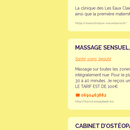
La clinique des Les Eaux Clai
ainsi que la première matern
https://www.clinique-eauxclaires.fr/
MASSAGE SENSUEL, 
Santé, soins, beauté
Massage sur toutes les zone
intégralement nue. Pour le 
30 à 40 minutes. Je reçois 
LE TARIF EST DE 100€
☎
0690463882
http://hariel.simplybook.me
CABINET D’OSTÉOP