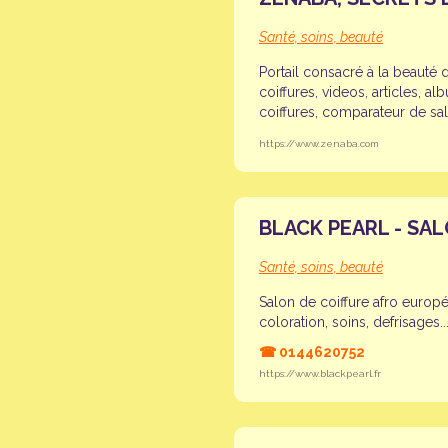
Santé, soins, beauté
Portail consacré à la beauté
coiffures, videos, articles, a
coiffures, comparateur de sa
https://www.zenaba.com
BLACK PEARL - SAL
Santé, soins, beauté
Salon de coiffure afro europé
coloration, soins, defrisages..
☎
0144620752
https://www.blackpearl.fr