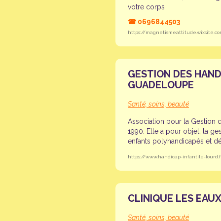
votre corps
☎
0696844503
https://magnetismeattitude.wixsite.c
GESTION DES HAND
GUADELOUPE
Santé, soins, beauté
Association pour la Gestion 
1990. Elle a pour objet, la ge
enfants polyhandicapés et dé
https://www.handicap-infantile-lourd.f
CLINIQUE LES EAUX
Santé, soins, beauté