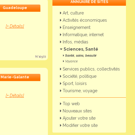
ANNUAIRE DE SITES
Guadeloupe
Art, culture
Activités économiques
[+ Détails]
Enseignement
Informatique, internet
Infos, médias
Sciences, Santé
Santé, soins, beauté
N°10372
Voyance
Services publics, collectivités
Société, politique
Marie-Galante
Sport, loisirs
Tourisme, voyage
[+ Détails]
Top web
Nouveaux sites
Ajouter votre site
Modifier votre site