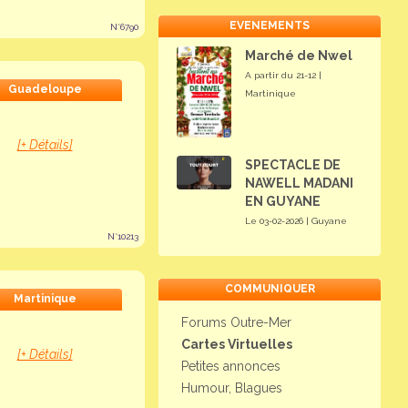
EVENEMENTS
N°6790
Marché de Nwel
A partir du 21-12 |
Guadeloupe
Martinique
[+ Détails]
SPECTACLE DE
NAWELL MADANI
EN GUYANE
Le 03-02-2026 | Guyane
N°10213
COMMUNIQUER
Martinique
Forums Outre-Mer
Cartes Virtuelles
[+ Détails]
Petites annonces
Humour, Blagues