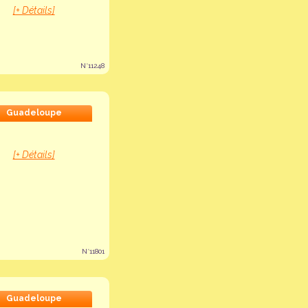
[+ Détails]
N°11248
Guadeloupe
[+ Détails]
N°11801
Guadeloupe