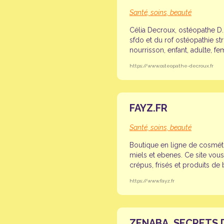
Santé, soins, beauté
Célia Decroux, ostéopathe D
sfdo et du rof ostéopathie str
nourrisson, enfant, adulte, fe
https://www.osteopathe-decroux.fr
FAYZ.FR
Santé, soins, beauté
Boutique en ligne de cosméti
miels et ebenes. Ce site vo
crépus, frisés et produits de
https://www.fayz.fr
ZENABA, SECRETS 