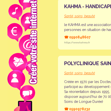
KAHMA - HANDICA
Santé, soins, beauté
le KAHMA est une association 
personnes en situation de h
☎
0590848607
https://www.kahma.fr
POLYCLINIQUE SAI
Santé, soins, beauté
Créée en 1970 par les Docteu
participé au développement de
Sa réorientation depuis 1995
disposer aujourd’hui de 70 li
Soins de Longue Durée)
☎
0590978232