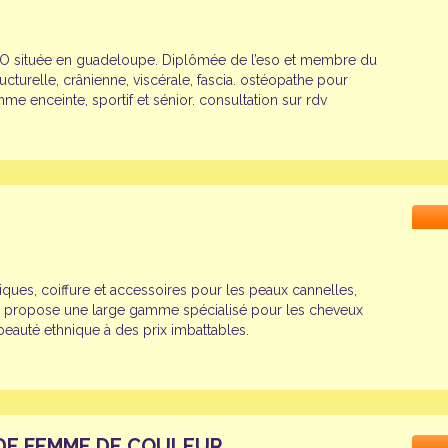
.O située en guadeloupe. Diplômée de l’eso et membre du
ucturelle, crânienne, viscérale, fascia. ostéopathe pour
mme enceinte, sportif et sénior. consultation sur rdv
ques, coiffure et accessoires pour les peaux cannelles,
us propose une large gamme spécialisé pour les cheveux
 beauté ethnique à des prix imbattables.
DE FEMME DE COULEUR