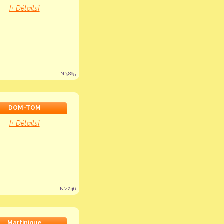
[+ Détails]
N°5865
DOM-TOM
[+ Détails]
N°4246
Martinique