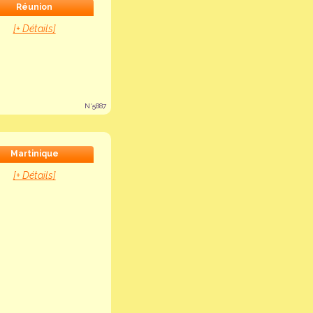
Réunion
[+ Détails]
N°5887
Martinique
[+ Détails]