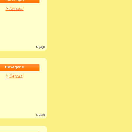
[+ Détails]
N°5158
Hexagone
[+ Détails]
N°4701