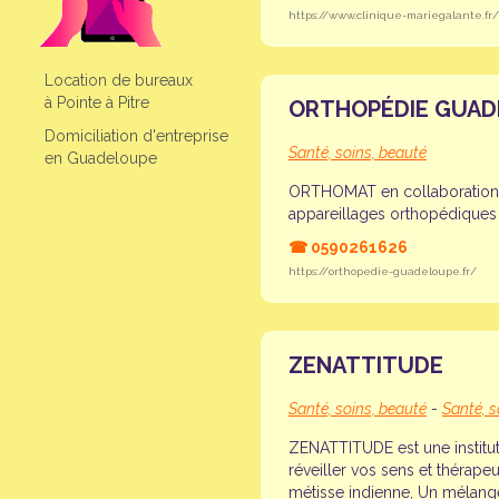
https://www.clinique-mariegalante.fr/
Location de bureaux
à Pointe à Pitre
ORTHOPÉDIE GUAD
Domiciliation d'entreprise
Santé, soins, beauté
en Guadeloupe
ORTHOMAT en collaboration
appareillages orthopédiques
☎
0590261626
https://orthopedie-guadeloupe.fr/
ZENATTITUDE
Santé, soins, beauté
-
Santé, s
ZENATTITUDE est une institut 
réveiller vos sens et thérape
métisse indienne, Un mélange