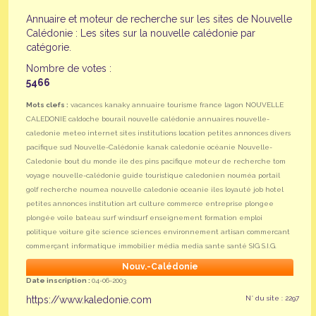
Annuaire et moteur de recherche sur les sites de Nouvelle
Calédonie : Les sites sur la nouvelle calédonie par
catégorie.
Nombre de votes :
5466
Mots clefs :
vacances kanaky annuaire tourisme france lagon NOUVELLE
CALEDONIE caldoche bourail nouvelle calédonie annuaires nouvelle-
caledonie meteo internet sites institutions location petites annonces divers
pacifique sud Nouvelle-Calédonie kanak caledonie océanie Nouvelle-
Caledonie bout du monde ile des pins pacifique moteur de recherche tom
voyage nouvelle-calédonie guide touristique caledonien nouméa portail
golf recherche noumea nouvelle caledonie oceanie iles loyauté job hotel
petites annonces institution art culture commerce entreprise plongee
plongée voile bateau surf windsurf enseignement formation emploi
politique voiture gite science sciences environnement artisan commercant
commerçant informatique immobilier média media sante santé SIG S.I.G.
Nouv.-Calédonie
Date inscription :
04-06-2003
https://www.kaledonie.com
N° du site : 2297