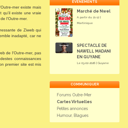
EVENEMENTS
l'Outre-mer existe mais
Marché de Nwel
t qu'il existe une vraie
A partir du 21-12 |
 de l'Outre-mer.
Martinique
téressante de Ziweb qui
semble inadapté, car ne
SPECTACLE DE
NAWELL MADANI
web de l'Outre-mer, pas
EN GUYANE
odestes connaissances
Le 03-02-2026 | Guyane
n premier site est mis
COMMUNIQUER
Forums Outre-Mer
Cartes Virtuelles
Petites annonces
Humour, Blagues