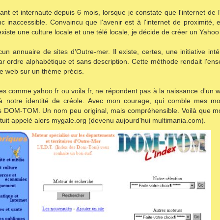
ant et internaute depuis 6 mois, lorsque je constate que l'internet de 
nc inaccessible. Convaincu que l'avenir est à l'internet de proximité, e
existe une culture locale et une télé locale, je décide de créer un Yahoo
n annuaire de sites d'Outre-mer. Il existe, certes, une initiative in
par ordre alphabétique et sans description. Cette méthode rendait l'en
te web sur un thème précis.
res comme yahoo.fr ou voila.fr, ne répondent pas à la naissance d'un 
 à notre identité de créole. Avec mon courage, qui comble mes m
es DOM-TOM. Un nom peu original, mais compréhensible. Voilà que mo
tuit appelé alors mygale.org (devenu aujourd'hui multimania.com).