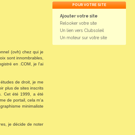
POUR VOTRE SITE
Ajouter votre site
Relooker votre site
Un lien vers Clubsoleil
Un moteur sur votre site
nnel (ovh) chez qui je
hoix sont innombrables,
gistré en .COM, je l'ai
études de droit, je me
 plus de sites inscrits
s. Cet été 1999, a été
me de portail, cela m'a
 graphisme minimaliste
es, je décide de noter