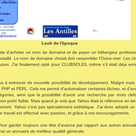
Look de l'époque
cide d'acheter un nom de domaine et de payer un hébergeur professio
installé. Le nom de domaine choisit doit rassembler l'Outre-mer. Les c
uses. J'ai finalement opté pour CLUBSOLEIL même s'il était déja enre
 à entrevoir de nouvelle possibilité de développement. Malgré mais 
PHP et PERL. Cela me permit d'automatiser certaines tâches, et d'avoir
ories, ainsi que la possibilité d'avoir une recherche par mots clef
on point faible. Mais quand je vois que Yahoo était la référence en ter
ement, Yahoo n'est pas spécialement esthétique. J'ai donc adopté un
 ce travail est effectué avec passion, et grâce à vos encouragements.
our garder toujours une tête d'avance par rapport aux autres annuair
ainsi un annuaire de meilleur qualité générale.