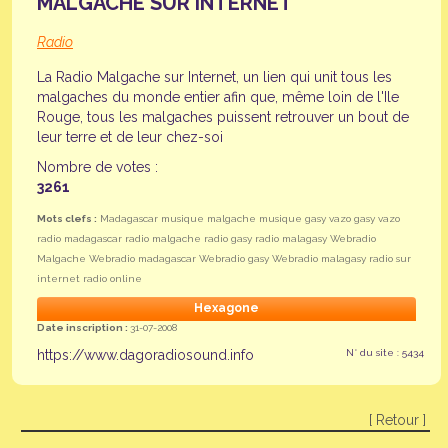
MALGACHE SUR INTERNET
Radio
La Radio Malgache sur Internet, un lien qui unit tous les
malgaches du monde entier afin que, même loin de l'Ile
Rouge, tous les malgaches puissent retrouver un bout de
leur terre et de leur chez-soi
Nombre de votes :
3261
Mots clefs :
Madagascar musique malgache musique gasy vazo gasy vazo
radio madagascar radio malgache radio gasy radio malagasy Webradio
Malgache Webradio madagascar Webradio gasy Webradio malagasy radio sur
internet radio online
Hexagone
Date inscription :
31-07-2008
https://www.dagoradiosound.info
N° du site : 5434
[ Retour ]