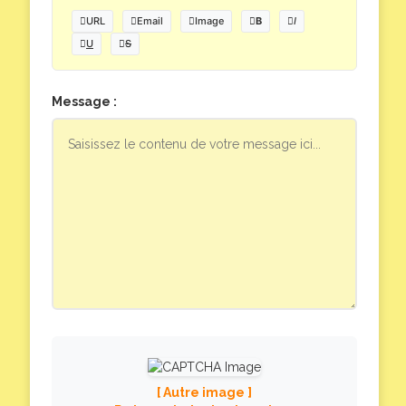
URL
Email
Image
B
I
U
S
Message :
[ Autre image ]