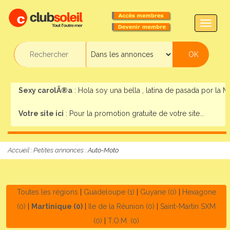
TOGG
NAVIG
Sexy carolÃ®a
: Hola soy una bella , latina de pasada por la Mar
Votre site ici
: Pour la promotion gratuite de votre site...
Accueil
:
Petites annonces
: Auto-Moto
Toutes les régions
|
Guadeloupe (1)
|
Guyane (0)
|
Hexagone
(0)
|
Martinique (0)
|
Ile de la Réunion (0)
|
Saint-Martin SXM
(0)
|
T.O.M. (0)