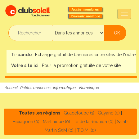
TOGG
NAVIG
Ti-bando
: Echange gratuit de bannières entre sites de l'outre-m
Votre site ici
: Pour la promotion gratuite de votre site...
Accueil
:
Petites annonces
: Informatique - Numérique
Toutes les régions
|
Guadeloupe (1)
|
Guyane (0)
|
Hexagone (0)
|
Martinique (0)
|
Ile de la Réunion (0)
|
Saint-
Martin SXM (0)
|
T.O.M. (0)