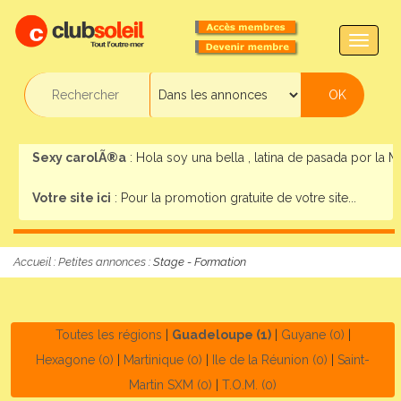
TOGG
NAVIG
Sexy carolÃ®a
: Hola soy una bella , latina de pasada por la Mar
Votre site ici
: Pour la promotion gratuite de votre site...
Accueil
:
Petites annonces
: Stage - Formation
Toutes les régions
|
Guadeloupe (1)
|
Guyane (0)
|
Hexagone (0)
|
Martinique (0)
|
Ile de la Réunion (0)
|
Saint-
Martin SXM (0)
|
T.O.M. (0)