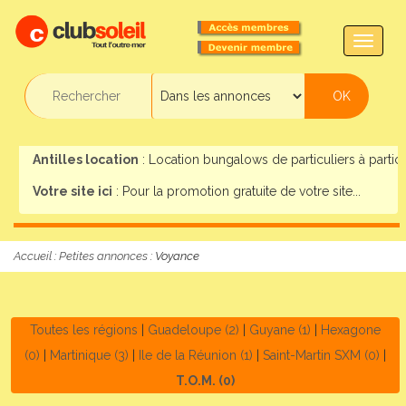
TOGG
NAVIG
Antilles location
: Location bungalows de particuliers à particul
Votre site ici
: Pour la promotion gratuite de votre site...
Accueil
:
Petites annonces
: Voyance
Toutes les régions
|
Guadeloupe (2)
|
Guyane (1)
|
Hexagone
(0)
|
Martinique (3)
|
Ile de la Réunion (1)
|
Saint-Martin SXM (0)
|
T.O.M. (0)