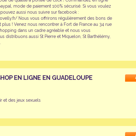
ode de qualité à portée de click ! Commandez en ligne
 paypal, mode de paiement 100% sécurisé. Si vous voulez
pouvez aussi nous suivre sur facebook :
velly.fr/ Nous vous offrirons régulièrement des bons de
t plus ! Venez nous rencontrer à Fort de France au 34 rue
 shopping dans un cadre agréable et nous vous
us distribuons aussi St Pierre et Miquelon, St Barthélémy,
.
SHOP EN LIGNE EN GUADELOUPE
ir et des jeux sexuels