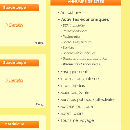
ANNUAIRE DE SITES
Guadeloupe
Art, culture
Activités économiques
[+ Détails]
BTP, Immobilier
Petites annonces
Restauration
Santé, soins, beauté
N°11158
Services
Sociétés informatiques
Transports, auto, bateau, avion
Guadeloupe
Vêtements et Accessoires
Enseignement
Informatique, internet
[+ Détails]
Infos, médias
Sciences, Santé
Services publics, collectivités
N°11159
Société, politique
Sport, loisirs
Tourisme, voyage
Martinique