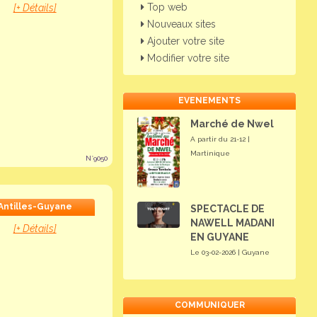
Top web
[+ Détails]
Nouveaux sites
Ajouter votre site
Modifier votre site
EVENEMENTS
Marché de Nwel
A partir du 21-12 |
Martinique
N°9050
Antilles-Guyane
SPECTACLE DE
NAWELL MADANI
[+ Détails]
EN GUYANE
Le 03-02-2026 | Guyane
COMMUNIQUER