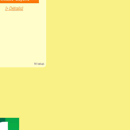
[+ Détails]
N°11041