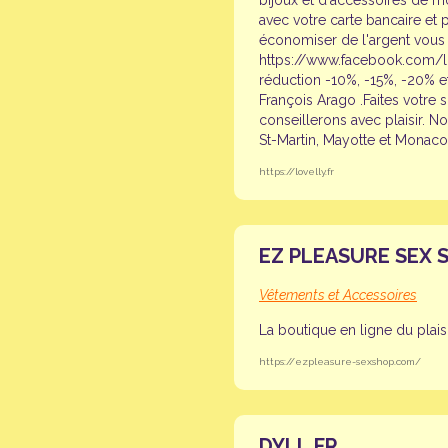
bijoux et d'accessoires de m
avec votre carte bancaire et
économiser de l'argent vous 
https://www.facebook.com/lo
réduction -10%, -15%, -20% e
François Arago .Faites votre
conseillerons avec plaisir. No
St-Martin, Mayotte et Monaco
https://lovelly.fr
EZ PLEASURE SEX 
Vêtements et Accessoires
La boutique en ligne du plais
https://ezpleasure-sexshop.com/
DYLL.FR