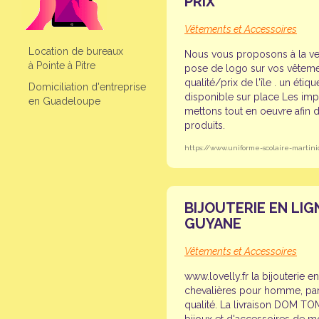
PRIX
Vêtements et Accessoires
Location de bureaux
Nous vous proposons à la ven
à Pointe à Pitre
pose de logo sur vos vêtemen
qualité/prix de l'île . un étiq
Domiciliation d'entreprise
disponible sur place Les impr
en Guadeloupe
mettons tout en oeuvre afin d
produits.
https://www.uniforme-scolaire-martini
BIJOUTERIE EN LI
GUYANE
Vêtements et Accessoires
www.lovelly.fr la bijouterie en
chevalières pour homme, paru
qualité. La livraison DOM TO