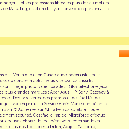
commerçants et les professions libérales plus de 120 métiers.
ice Marketing, création de flyers, enveloppe personnalisé
s à la Martinique et en Guadeloupe, spécialistes de la
ue et de consommables. Vous y trouverez aussi les
rs son, image, photo, vidéo, baladeur, GPS, téléphone, jeux,
les plus grandes marques : Acer, Asus, HP, Sony, Gateway à
rence… Des prix serrés, des promos et des facilités de
udget avec en prime un Service Après-Vente compétent et
s sur 7, 24 heures sur 24. Faites vos achats en toute
ement sécurisé. C’est facile, rapide. Microforce effectue
u vous pouvez choisir de récupérer votre commande en
vous dans nos boutiques à Dillon, Acajou-Californie,