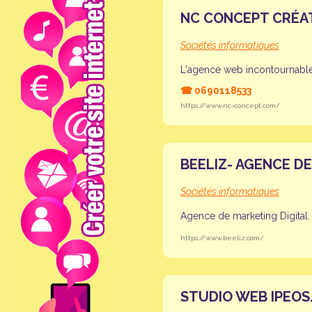
NC CONCEPT CRÉAT
Sociétés informatiques
L'agence web incontournabl
☎
0690118533
https://www.nc-concept.com/
BEELIZ- AGENCE D
Sociétés informatiques
Agence de marketing Digital.
https://www.beeliz.com/
STUDIO WEB IPEOS