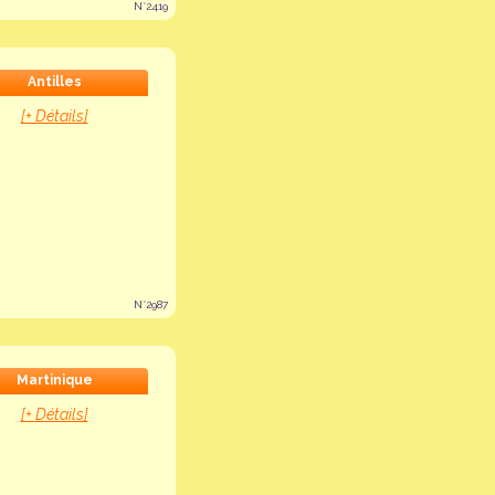
N°2419
Antilles
[+ Détails]
N°2987
Martinique
[+ Détails]