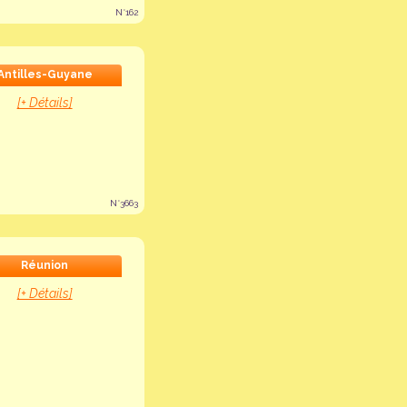
N°162
Antilles-Guyane
[+ Détails]
N°3663
Réunion
[+ Détails]