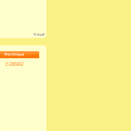
N°10448
Martinique
[+ Détails]