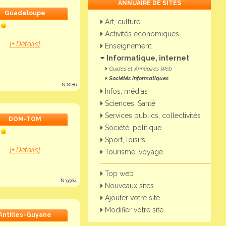
ANNUAIRE DE SITES
Guadeloupe
Art, culture
Activités économiques
[+ Détails]
Enseignement
Informatique, internet
Guides et Annuaires Web
Sociétés informatiques
N°8186
Infos, médias
Sciences, Santé
Services publics, collectivités
DOM-TOM
Société, politique
Sport, loisirs
[+ Détails]
Tourisme, voyage
Top web
N°9504
Nouveaux sites
Ajouter votre site
Modifier votre site
Antilles-Guyane