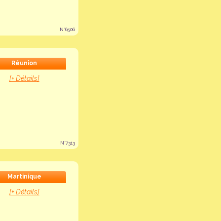
N°6506
Réunion
[+ Détails]
N°7313
Martinique
[+ Détails]