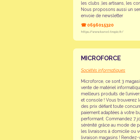
les clubs ,les artisans, les 
Nous proposons aussi un serv
envoie de newsletter
☎
0696015320
https://www.kanel-tropic.fr/
MICROFORCE
Sociétés informatiques
Microforce, ce sont 3 magasin
vente de matériel informatiq
meilleurs produits de l’unive
et console ! Vous trouverez 
des prix défiant toute concur
paiement adaptées à votre b
performant. Commandez 7 jour
sérénité grâce au mode de pai
les livraisons à domicile o
livraison magasins ! Rendez-