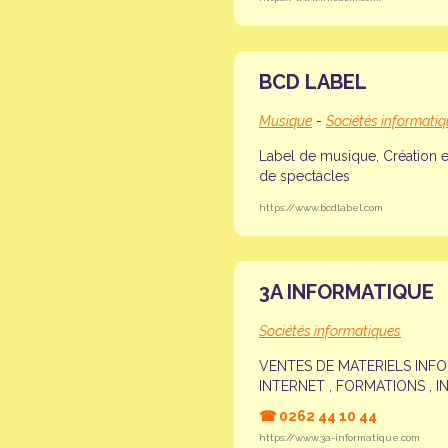
BCD LABEL
Musique
-
Sociétés informati
Label de musique, Création e
de spectacles
https://www.bcdlabel.com
3A INFORMATIQUE
Sociétés informatiques
VENTES DE MATERIELS INFOR
INTERNET , FORMATIONS , IN
☎
0262 44 10 44
https://www.3a-informatique.com