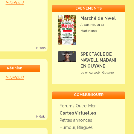
[+ Détails]
EVENEMENTS
Marché de Nwel
A partir du 21-12 |
Martinique
N°3665
SPECTACLE DE
NAWELL MADANI
EN GUYANE
Réunion
Le 03-02-2026 | Guyane
[+ Détails]
COMMUNIQUER
Forums Outre-Mer
Cartes Virtuelles
N°6987
Petites annonces
Humour, Blagues