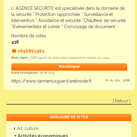
L' AGENCE SECURITE est spécialisée dans le domaine de
la sécurité * Protection rapprochée * Surveillance et
Intervention * Assistance et sécurité *Chauffeur de sécurité
*Evenementiels et soirée * Convoyage de document
Nombre de votes :
436
☎
0696861962
Mots clefs :
APR Agent de protection rapprochée Garde du corps
Martinique
Date inscription :
08-08-2025
https://www.carmeniusguard.webnode.fr
N° du site : 11766
[ Retour ]
ANNUAIRE DE SITES
Art, culture
Activités économiques