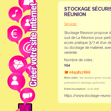
STOCKAGE SÉCURIS
RÉUNION
Services
Stockage Réunion propose de
sud de La Réunion pour particu
accès pratique 7j/7 et d’un
ou stockage de matériel, avec
sérénité.
Nombre de votes :
154
☎
0693817866
Mots clefs :
box location garde meuble
professionnel stockage particulier
Date inscription :
12-02-2026
https://www.stockage-reunio