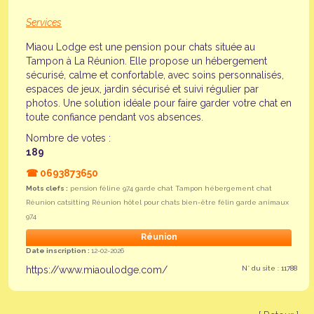
Services
Miaou Lodge est une pension pour chats située au
Tampon à La Réunion. Elle propose un hébergement
sécurisé, calme et confortable, avec soins personnalisés,
espaces de jeux, jardin sécurisé et suivi régulier par
photos. Une solution idéale pour faire garder votre chat en
toute confiance pendant vos absences.
Nombre de votes :
189
☎
0693873650
Mots clefs :
pension féline 974 garde chat Tampon hébergement chat
Réunion catsitting Réunion hôtel pour chats bien-être félin garde animaux
974
Réunion
Date inscription :
12-02-2026
https://www.miaoulodge.com/
N° du site : 11788