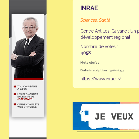
INRAE
Sciences, Santé
Centre Antilles-Guyane : Un
développement régional
Nombre de votes :
4058
Mots clefs :
Date inscription :
15-05-1999
https://www.inrae.fr/