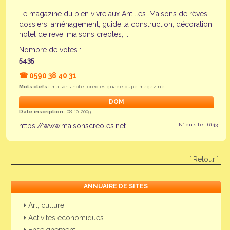
Le magazine du bien vivre aux Antilles. Maisons de rêves,
dossiers, aménagement, guide la construction, décoration,
hotel de reve, maisons creoles, ...
Nombre de votes :
5435
☎
0590 38 40 31
Mots clefs :
maisons hotel créoles guadeloupe magazine
DOM
Date inscription :
08-10-2009
https://www.maisonscreoles.net
N° du site : 6143
[ Retour ]
ANNUAIRE DE SITES
Art, culture
Activités économiques