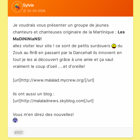
Sylvie
22-03-2006
Je voudrais vous présenter un groupe de jeunes
chanteurs et chanteuses originaire de la Martinique :
Les
MaDiNiNiaNS!
allez visiter leur site ! ce sont de petits surdouers
du
Zouk au RnB en passant par la Dancehall ils innovent en
tout je les ai découvert grâce à une amie et ça vaut
vraiment le coup d'oeil ....et d'oreille!
[url]http://www.malalad.mycrew.org/[/url]
ils ont aussi un blog :
[url]http://malaladnews.skyblog.com[/url]
Vous m'en direz des nouvelles!
#107