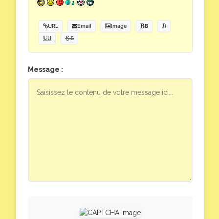
URL
Email
Image
B
I
U
S
Message :