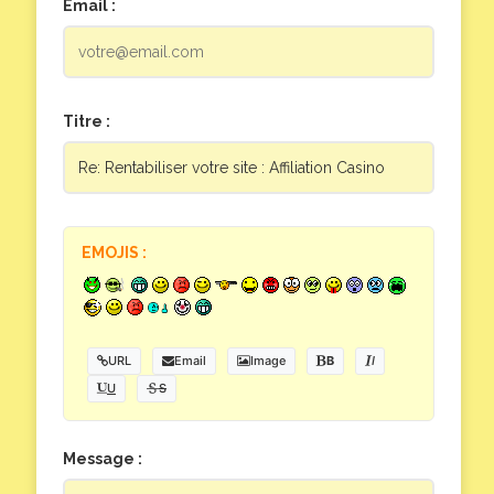
Email :
Titre :
EMOJIS :
URL
Email
Image
B
I
U
S
Message :