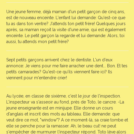
Une jeune femme, déjà maman d'un petit garçon de cinq ans,
est de nouveau enceinte. L'enfant lui demande: Qu'est-ce que
tu as dans ton ventre? J'attends ton petit frère! Quelques jours
après, sa maman reçoit la visite d'une amie, qui est également
enceinte. Le petit garçon la regarde et lui demande: Alors, toi
aussi, tu attends mon petit frère?
Sept petits garçons arrivent chez le dentiste. L'un d'eux
annonce: Je viens pour me faire arracher une dent... Bon. Et tes
petits camarades? Qu'est-ce qu'ils viennent faire ici? Ils
viennent pour m'entendre crier!
Au lycée, en classe de sixième, c'est le jour de l'inspection.
L'inspecteur va s'asseoir au fond, près de Toto, le cancre. -La
jeune enseignante est en minijupe. Elle donne un cours
d'anglais et inscrit des mots au tableau. Elle demande: que
veut dire ce mot, "window"? A ce moment-là, sa craie tombe et
elle se penche pour la ramasser. Ah, le beau cul! ne peut
s'empêcher de murmurer l'inspecteur répond. Toto lève alors