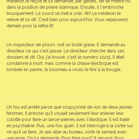
médecin le reçoit et lui demande, par gestes, de se mettre nu
dans la position de prière islamique. Ensuite, il l'embroche
brusquement. Le sourd se met à crier: Ah! Le médecin le
relève et lui dit: C'est bien pour aujourd'hui. Vous repasserez
demain pour la lettre B!
Un inspecteur de prison: voit un brûlé grave. Il demande au
directeur ce qui s'est passé. Le directeur cherche dans ses
dossiers et dit: Oui, j'ai trouvé, c'est le numéro 12215. Il était
condamné à mort, mais comme la chaise électrique est
tombée en panne, le bourreau a voulu le finir à la bougie...
Un fou est arrêté parce que soupçonné de viol de deux jeunes
femmes. Il précise qu'il voulait seulement leur enlever leur
culotte pour faire un lance-pierres avec l'élastique. Il est traité
en psychiatrie. Puis, une fois guéri, il est interrogé à la sortie sur
ce qu'il va faire: Je vais aller au bureau, sortir le samedi avec
une amie. On lui demande: Pour faire quoi? Il répond: Pour