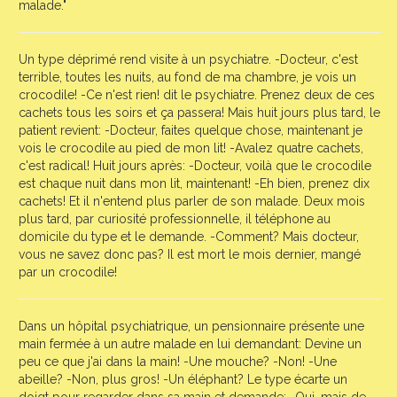
malade."
Un type déprimé rend visite à un psychiatre. -Docteur, c'est
terrible, toutes les nuits, au fond de ma chambre, je vois un
crocodile! -Ce n'est rien! dit le psychiatre. Prenez deux de ces
cachets tous les soirs et ça passera! Mais huit jours plus tard, le
patient revient: -Docteur, faites quelque chose, maintenant je
vois le crocodile au pied de mon lit! -Avalez quatre cachets,
c'est radical! Huit jours après: -Docteur, voilà que le crocodile
est chaque nuit dans mon lit, maintenant! -Eh bien, prenez dix
cachets! Et il n'entend plus parler de son malade. Deux mois
plus tard, par curiosité professionnelle, il téléphone au
domicile du type et le demande. -Comment? Mais docteur,
vous ne savez donc pas? Il est mort le mois dernier, mangé
par un crocodile!
Dans un hôpital psychiatrique, un pensionnaire présente une
main fermée à un autre malade en lui demandant: Devine un
peu ce que j'ai dans la main! -Une mouche? -Non! -Une
abeille? -Non, plus gros! -Un éléphant? Le type écarte un