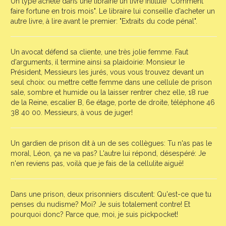
Un type achète dans une librairie un livre intitulé "Comment
faire fortune en trois mois". Le libraire lui conseille d'acheter un
autre livre, à lire avant le premier: "Extraits du code pénal".
Un avocat défend sa cliente, une très jolie femme. Faut
d'arguments, il termine ainsi sa plaidoirie: Monsieur le
Président, Messieurs les jurés, vous vous trouvez devant un
seul choix: ou mettre cette femme dans une cellule de prison
sale, sombre et humide ou la laisser rentrer chez elle, 18 rue
de la Reine, escalier B, 6e étage, porte de droite, téléphone 46
38 40 00. Messieurs, à vous de juger!
Un gardien de prison dit à un de ses collègues: Tu n'as pas le
moral, Léon, ça ne va pas? L'autre lui répond, désespéré: Je
n'en reviens pas, voilà que je fais de la cellulite aiguë!
Dans une prison, deux prisonniers discutent: Qu'est-ce que tu
penses du nudisme? Moi? Je suis totalement contre! Et
pourquoi donc? Parce que, moi, je suis pickpocket!