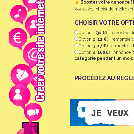
Booster votre annonce ! 
Vous avez choisi de mettre en a
CHOISIR VOTRE OPTI
Option 1 (
31 €
) : remontée 
Option 2 (
12 €
) : remontée 
Option 3 (
17 €
) : remontée 
Option 4 (
160€
) : Annonce 
catégorie pendant un mois
PROCÉDEZ AU RÈGL