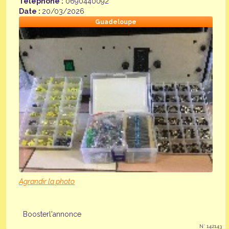
Télephone :
0690440092
Date :
20/03/2026
Guadeloupe
Agrandir la photo
Boosterl'annonce
N° 142143