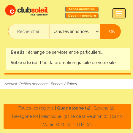
TOGG
NAVIG
Beeliz
: échange de services entre particuliers...
Votre site ici
: Pour la promotion gratuite de votre site...
Accueil
:
Petites annonces
: Bonnes Affaires
Toutes les régions
|
Guadeloupe (4)
|
Guyane (2)
|
Hexagone (0)
|
Martinique (3)
|
Ile de la Réunion (0)
|
Saint-
Martin SXM (0)
|
T.O.M. (0)