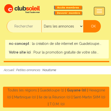
TOGG
NAVIG
nc-concept
: la création de site internet en Guadeloupe...
Votre site ici
: Pour la promotion gratuite de votre site...
Accueil
:
Petites annonces
: Nautisme
Toutes les régions
|
Guadeloupe (1)
|
Guyane (0)
|
Hexagone
(0)
|
Martinique (0)
|
Ile de la Réunion (0)
|
Saint-Martin SXM (0)
|
T.O.M. (0)