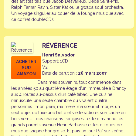
des artistes tels que Jacob Desvarieux, Dédé Saint-Prix,
Ralph Tamar, Ravin, Sister Kat ou le gwada soul orchestra.
Un voyage singulier au couer de la lounge musique avec
ce coffret doubleCDs.
RÉVÉRENCE
Henri Salvador
Support: 1CD
ACHETER
V2
SUR
Date de parution :
26 mars 2007
AMAZON
Dans mes souvenirs, tout commence dans
les années 50 au quatrième étage d’un immeuble à Drancy
aux 4 routes au-dessus d’un café tabac. Une cuisine
minuscule, une seule chambre où vivaient quatre
personnes : mon père, ma mère, ma sœur et moi, et un
seul objet de luxe une belle et vielle radio et son cadre en
bois vernis …des chansons françaises… et le dimanche les
grands parents avenue Henri Barbusse et les disques de
musique tzigane hongroise. Et puis un jour Piaf sur scène…