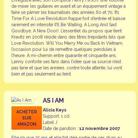
Enregistré avec son complice Henry Hirsch, une volonté
de mixer les guitares en avant et un équipement vintage à
faire se pâmer les traumatisés des années 60 et 70, It’s
Time For A Love Revolution frappe fort d’entrée et baisse
rarement en intensité (I’ll Be Waiting, A Long And Sad
Goodbye, A New Door). L’essentiel du propos que tient
Kravitz en 2008 réside dans des titres trépidants tels que
Love Revolution, Will You Marry Me ou Back In Vietnam,
l’occasion pour lui de remettre quelques pendules à
l’heure. A mi-chemin entre quarante et cinquante ans,
Lenny conforte ses fans dans l’idée que sa source n’est
pas tarie et que les années, contre toute attente, lui vont
bien et pas seulement au teint
AS I AM
Alicia Keys
ACHETER
Support: 1 cd
SUR
Label J
AMAZON
Date de parution :
12 novembre 2007
Elle n’a que 25 ans et elle fait déjà partie de ces divas au