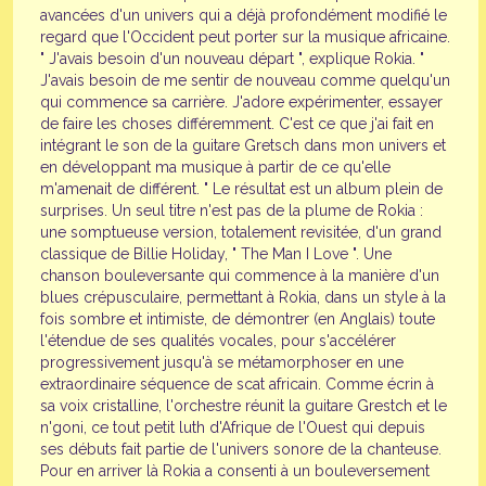
avancées d'un univers qui a déjà profondément modifié le
regard que l'Occident peut porter sur la musique africaine.
" J'avais besoin d'un nouveau départ ", explique Rokia. "
J'avais besoin de me sentir de nouveau comme quelqu'un
qui commence sa carrière. J'adore expérimenter, essayer
de faire les choses différemment. C'est ce que j'ai fait en
intégrant le son de la guitare Gretsch dans mon univers et
en développant ma musique à partir de ce qu'elle
m'amenait de différent. " Le résultat est un album plein de
surprises. Un seul titre n'est pas de la plume de Rokia :
une somptueuse version, totalement revisitée, d'un grand
classique de Billie Holiday, " The Man I Love ". Une
chanson bouleversante qui commence à la manière d'un
blues crépusculaire, permettant à Rokia, dans un style à la
fois sombre et intimiste, de démontrer (en Anglais) toute
l'étendue de ses qualités vocales, pour s'accélérer
progressivement jusqu'à se métamorphoser en une
extraordinaire séquence de scat africain. Comme écrin à
sa voix cristalline, l'orchestre réunit la guitare Grestch et le
n'goni, ce tout petit luth d'Afrique de l'Ouest qui depuis
ses débuts fait partie de l'univers sonore de la chanteuse.
Pour en arriver là Rokia a consenti à un bouleversement