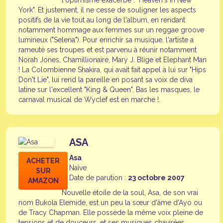
l'optimisme exacerbé : "Heaven's In New
York". Et justement, il ne cesse de souligner les aspects
positifs de la vie tout au long de l'album, en rendant
notamment hommage aux femmes sur un reggae groove
lumineux ("Selena"). Pour enrichir sa musique, l'artiste a
rameuté ses troupes et est parvenu à réunir notamment
Norah Jones, Chamillionaire, Mary J. Blige et Elephant Man
! La Colombienne Shakira, qui avait fait appel à lui sur "Hips
Don't Lie", lui rend la pareille en posant sa voix de diva
latine sur l'excellent "King & Queen". Bas les masques, le
carnaval musical de Wyclef est en marche !.
ASA
Asa
ACHETER
Naïve
SUR
Date de parution :
23 octobre 2007
AMAZON
Nouvelle étoile de la soul, Asa, de son vrai
nom Bukola Elemide, est un peu la sœur d'âme d'Ayo ou
de Tracy Chapman. Elle possède la même voix pleine de
tensions et de douceurs, et ses musiques chavirées