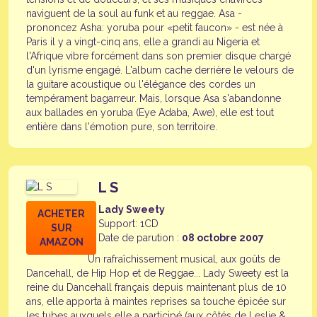
naviguent de la soul au funk et au reggae. Asa -
prononcez Asha: yoruba pour «petit faucon» - est née à
Paris il y a vingt-cinq ans, elle a grandi au Nigeria et
l'Afrique vibre forcément dans son premier disque chargé
d'un lyrisme engagé. L'album cache derrière le velours de
la guitare acoustique ou l'élégance des cordes un
tempérament bagarreur. Mais, lorsque Asa s'abandonne
aux ballades en yoruba (Eye Adaba, Awe), elle est tout
entière dans l'émotion pure, son territoire.
L S
Lady Sweety
ACHETER
Support: 1CD
SUR
Date de parution :
08 octobre 2007
AMAZON
Un rafraîchissement musical, aux goûts de
Dancehall, de Hip Hop et de Reggae... Lady Sweety est la
reine du Dancehall français depuis maintenant plus de 10
ans, elle apporta à maintes reprises sa touche épicée sur
les tubes auxquels elle a participé (aux côtés de Leslie &