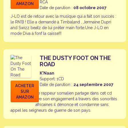
RCA
AMAZON
Date de parution :
08 octobre 2007
J-LO est de retour avec la musique qui a fait son succès :
le RN'B ! Elle a demandé à Timbaland , Jermaine Dupri
and Swizz beatz de lui prêter main forte.Une J-LO en
mode Diva à fonf la caisse!!!
THE DUSTY FOOT ON THE
ROAD
K'Naan
Support: 1CD
Date de parution :
24 septembre 2007
ACHETER
SUR
Le rappeur somalien partage dans cet cd
AMAZON
live son engagement à travers des sonorités
africaines il dénonce et condamne sans
appel les seigneurs de guerre de son pays.