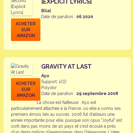
[EXPLICIT LYRICS]
Bilal
Date de parution :
06 2020
ACHETER
SUR
AMAZON
GRAVITY AT LAST
Ayo
Support: 1CD
ACHETER
Polydor
SUR
Date de parution :
29 septembre 2008
AMAZON
La chose est flatteuse : Ayo est
particulièrement attachée à la France, où elle a connu ses
premiers émois liés au succès. 2006 fut d'ailleurs une
année importante pour elle, puisque son opus "Joyful" est
sorti dans pas moins de 40 pays et s'est écoulé à près
d'un demi million d'exemplaires dans l'Hexagone. L'idée