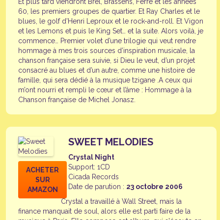
Et plus tard viendront Brel, Brassens, Ferré et les années
60, les premiers groupes de quartier. Et Ray Charles et le
blues, le golf d’Henri Leproux et le rock-and-roll. Et Vigon
et les Lemons et puis le King Set… et la suite. Alors voilà, je
commence… Premier volet d’une trilogie qui veut rendre
hommage à mes trois sources d’inspiration musicale, la
chanson française sera suivie, si Dieu le veut, d’un projet
consacré au blues et d’un autre, comme une histoire de
famille, qui sera dédié à la musique tzigane .A ceux qui
m’ont nourri et rempli le cœur et l’âme : Hommage à la
Chanson française de Michel Jonasz.
SWEET MELODIES
Crystal Night
Support: 1CD
ACHETER
Cicada Records
SUR
Date de parution :
23 octobre 2006
AMAZON
Crystal a travaillé à Wall Street, mais la
finance manquait de soul, alors elle est parti faire de la