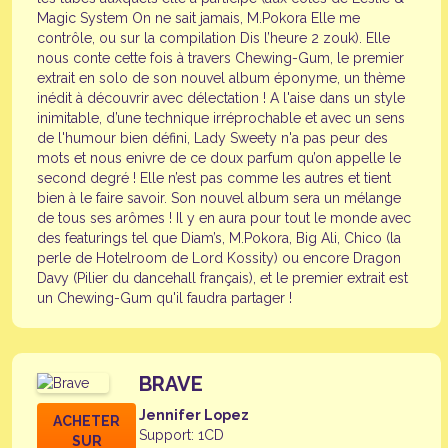
Magic System On ne sait jamais, M.Pokora Elle me
contrôle, ou sur la compilation Dis l’heure 2 zouk). Elle
nous conte cette fois à travers Chewing-Gum, le premier
extrait en solo de son nouvel album éponyme, un thème
inédit à découvrir avec délectation ! A l'aise dans un style
inimitable, d’une technique irréprochable et avec un sens
de l'humour bien défini, Lady Sweety n'a pas peur des
mots et nous enivre de ce doux parfum qu’on appelle le
second degré ! Elle n’est pas comme les autres et tient
bien à le faire savoir. Son nouvel album sera un mélange
de tous ses arômes ! Il y en aura pour tout le monde avec
des featurings tel que Diam’s, M.Pokora, Big Ali, Chico (la
perle de Hotelroom de Lord Kossity) ou encore Dragon
Davy (Pilier du dancehall français), et le premier extrait est
un Chewing-Gum qu'il faudra partager !
BRAVE
Jennifer Lopez
ACHETER
Support: 1CD
SUR