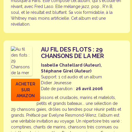
musique à Paris. Elle compose cet album, qui s'écoute en
rêvant, avec Fred Laso. Elle mélange jazz, pop , R'n B,
soul, et le résultat est bluffant. Sa voix formidable, à la
Whitney mais moins artificielle. Cet album est une
révélation.
AU FIL DES FLOTS : 29
CHANSONS DE LA MER
Isabelle Chatellard (Auteur),
Stéphane Girel (Auteur)
Support: 1 cd audio et un album
Didier Jeunesse
ACHETER
Date de parution :
26 avril 2006
SUR
AMAZON
Poissons et crustacés, marins et matelots,
petits et grands bateaux... une sélection de
29 chansons gaies, drôles ou tendres pour réunir petits et
grands. Préfacé par Evelyne Resmond-Wenz, l'album est
une véritable invitation au voyage. Un répertoire très varié :
comptines, chants de marins, chansons très connues ou